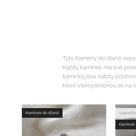
Tyto Kameny do dlaně nejsou 
Každý kamínek má své posel
kamínky jsou nabity pozitivn
které Vám pomohou se na ně
Kamínek do dlaně
Vyprodá
Kamínek 