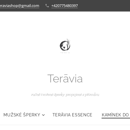
eraviashop@gmail.com
+420775480397
Terāvia
ručně tvořené šperky propojené s přírodou
MUŽSKÉ ŠPERKY
TERĀVIA ESSENCE
KAMÍNEK DO