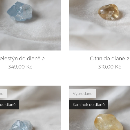
elestýn do dlaně 2
Citrín do dlaně 2
349,00
Kč
310,00
Kč
no
Vyprodáno
do dlaně
Kamínek do dlaně