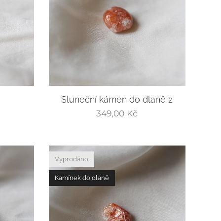
Sluneční kámen do dlaně 2
349,00
Kč
Vyprodáno
Kamínek do dlaně