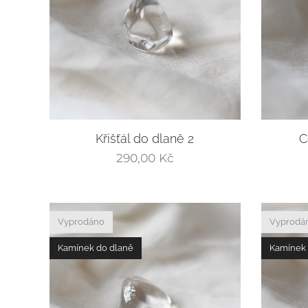
Křišťál do dlaně 2
C
290,00
Kč
Vyprodáno
Vyprodá
Kamínek do dlaně
Kamínek 