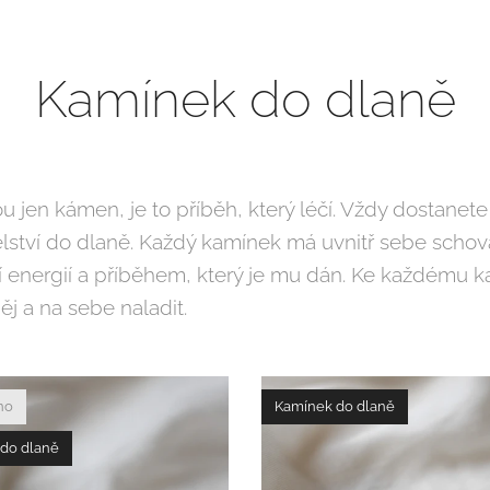
Kamínek do dlaně
jen kámen, je to příběh, který léčí. Vždy dostanete 
ství do dlaně. Každý kamínek má uvnitř sebe schov
í energií a příběhem, který je mu dán. Ke každému ka
j a na sebe naladit.
no
Kamínek do dlaně
do dlaně