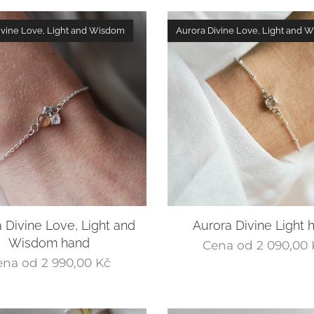
ivine Love, Light and Wisdom
Aurora Divine Love, Light and 
 Divine Love, Light and
Aurora Divine Light 
Wisdom hand
Cena od
2 090,00
ena od
2 990,00
Kč