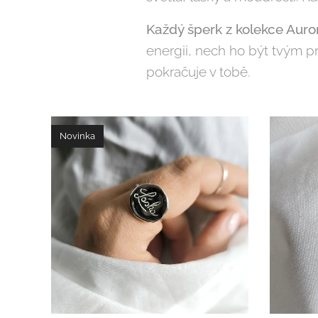
Každý šperk z kolekce Auror
energii, nech ho být tvým p
pokračuje v tobě.
Novinka