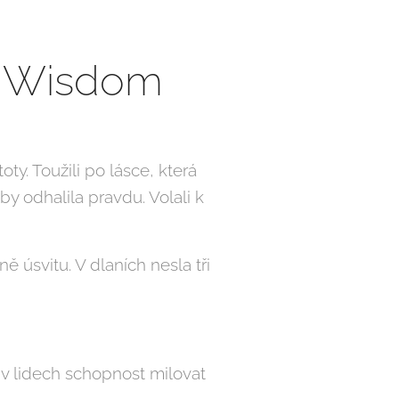
nd Wisdom
ty. Toužili po lásce, která
by odhalila pravdu. Volali k
ě úsvitu. V dlaních nesla tři
 v lidech schopnost milovat