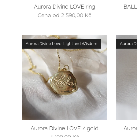
Aurora Divine LOVE ring
BALLE
Cena od
2 590,00
Kč
Aurora Divine Love, Light and Wisdom
Aurora D
Aurora Divine LOVE / gold
Auror
4 190,00
Kč