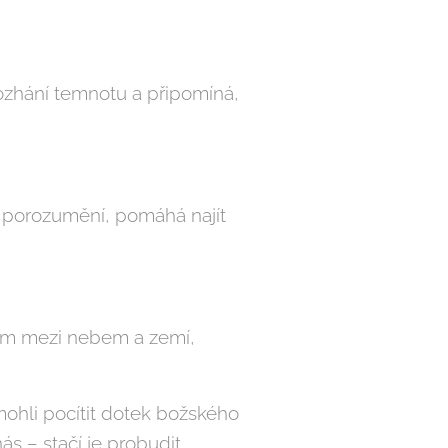
Rozhání temnotu a připomíná,
k porozumění, pomáhá najít
tem mezi nebem a zemí,
 mohli pocítit dotek božského
ás – stačí je probudit.