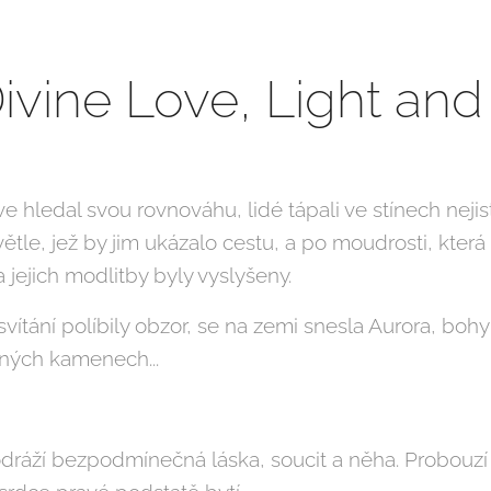
ivine Love, Light a
 hledal svou rovnováhu, lidé tápali ve stínech nejisto
větle, jež by jim ukázalo cestu, a po moudrosti, která 
jejich modlitby byly vyslyšeny.
svítání políbily obzor, se na zemi snesla Aurora, bohyn
tných kamenech...
dráží bezpodmínečná láska, soucit a něha. Probouzí