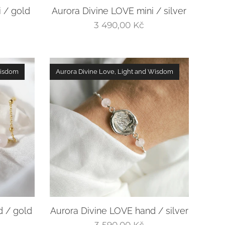
 / gold
Aurora Divine LOVE mini / silver
3 490,00
Kč
Wisdom
Aurora Divine Love, Light and Wisdom
d / gold
Aurora Divine LOVE hand / silver
3 590,00
Kč