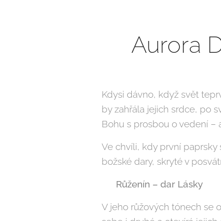
Aurora D
Kdysi dávno, když svět teprve
by zahřála jejich srdce, po s
Bohu s prosbou o vedení – a 
Ve chvíli, kdy první paprsky 
božské dary, skryté v posvá
✨
Růženín – dar Lásky
V jeho růžových tónech se o