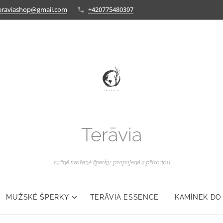
eraviashop@gmail.com
+420775480397
Terāvia
ručně tvořené šperky propojené s přírodou
MUŽSKÉ ŠPERKY
TERĀVIA ESSENCE
KAMÍNEK DO