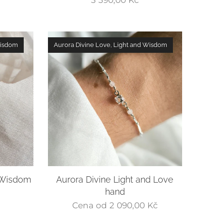
Wisdom
Aurora Divine Love, Light and Wisdom
d Wisdom
Aurora Divine Light and Love
hand
Cena od
2 090,00
Kč