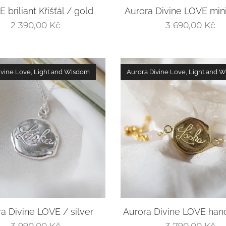
 briliant Křišťál / gold
Aurora Divine LOVE mini
2 390,00
Kč
3 690,00
Kč
ivine Love, Light and Wisdom
Aurora Divine Love, Light and 
a Divine LOVE / silver
Aurora Divine LOVE han
3 990,00
Kč
3 790,00
Kč