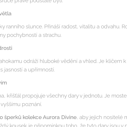
 srdce pravé podstatě bytí.
větla
y ranního slunce. Přináší radost, vitalitu a odvahu. 
íny pochybností a strachu.
rosti
ahokamu odráží hluboké vědění a vhled. Je klíčem 
s jasností a upřímností.
vím
a, křišťál propojuje všechny dary v jednotu. Je mos
k vyššímu poznání.
o šperků kolekce Aurora Divine
, aby jejich nositelé
ždý kousek je připomínkou toho, že tyto dary jsou v n