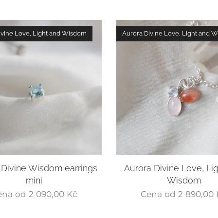
ivine Love, Light and Wisdom
Aurora Divine Love, Light and 
 Divine Wisdom earrings
Aurora Divine Love, Li
mini
Wisdom
ena od
2 090,00
Kč
Cena od
2 890,00