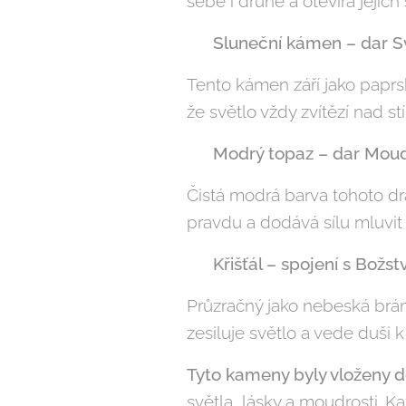
sebe i druhé a otevírá jejich
☀️
Sluneční kámen – dar S
Tento kámen září jako paprsk
že světlo vždy zvítězí nad st
🔹
Modrý topaz – dar Moud
Čistá modrá barva tohoto dr
pravdu a dodává sílu mluvit 
💎
Křišťál – spojení s Božst
Průzračný jako nebeská brán
zesiluje světlo a vede duši 
Tyto kameny byly vloženy d
světla, lásky a moudrosti. Ka