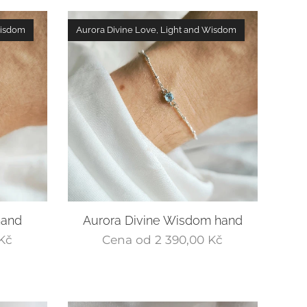
Wisdom
Aurora Divine Love, Light and Wisdom
hand
Aurora Divine Wisdom hand
Kč
Cena od
2 390,00
Kč