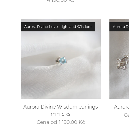
Aurora Divine Love, Light and Wisdom
Aurora D
Aurora Divine Wisdom earrings
Aurora
mini 1 ks
C
Cena od
1 190,00
Kč