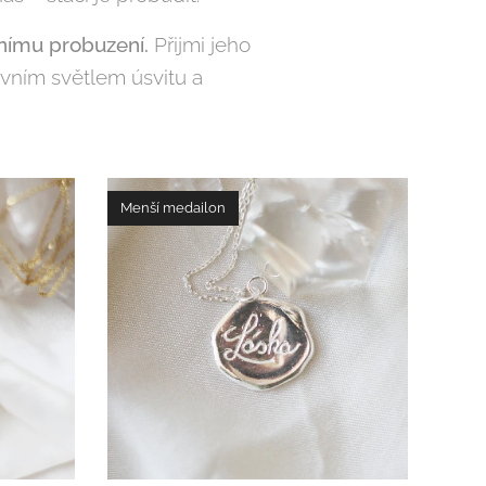
řnímu probuzení.
Přijmi jeho
rvním světlem úsvitu a
Menší medailon