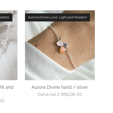
Wisdom
Aurora Divine Love, Light and Wisdom
ght and
Aurora Divine hand / silver
Cena od
2 890,00
Kč
Kč