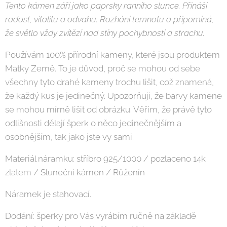
Tento kámen září jako paprsky ranního slunce. Přináší
radost, vitalitu a odvahu. Rozhání temnotu a připomíná,
že světlo vždy zvítězí nad stíny pochybností a strachu.
Používám 100% přírodní kameny, které jsou produktem
Matky Země. To je důvod, proč se mohou od sebe
všechny tyto drahé kameny trochu lišit, což znamená,
že každý kus je jedinečný. Upozorňuji, že barvy kamene
se mohou mírně lišit od obrázku. Věřím, že právě tyto
odlišnosti dělají šperk o něco jedinečnějším a
osobnějším, tak jako jste vy sami.
Materiál náramku: stříbro 925/1000 / pozlaceno 14k
zlatem / Sluneční kámen / Růženín
Náramek je stahovací.
Dodání: šperky pro Vás vyrábím ručně na základě