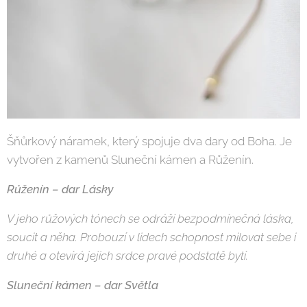
Šňůrkový náramek, který spojuje dva dary od Boha. Je
vytvořen z kamenů Sluneční kámen a Růženín.
Růženín – dar Lásky
V jeho růžových tónech se odráží bezpodmínečná láska,
soucit a něha. Probouzí v lidech schopnost milovat sebe i
druhé a otevírá jejich srdce pravé podstatě bytí.
Sluneční kámen – dar Světla