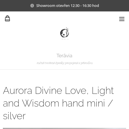
Showroom otevřen 12:30 - 16:30 hod
Terāvia
ručně tvořené šperky propojené s přírodou
Aurora Divine Love, Light
and Wisdom hand mini /
silver