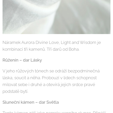
Náramek Aurora Divine Love, Light and Wisdom je
kombinací tři kamenů. Tří darů od Boha.
Růženín – dar Lásky
V jeho růžových tónech se odráží bezpodmínečná
láska, soucit a něha. Probouzí v lidech schopnost
milovat sebe i druhé a otevírá jejich srdce pravé
podstatě bytí.
Sluneční kámen – dar Světla