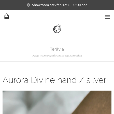
Showroom otevřen 12:30 - 16:30 hod
Terāvia
ručně tvořené šperky propojené s přírodou
Aurora Divine hand / silver