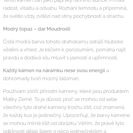
Tento kámen září jako paprsky ranního slunce. Přináší
radost, vitalitu a odvahu. Rozhání temnotu a připomíná,
že světlo vždy zvítězí nad stíny pochybností a strachu.
Modrý topaz – dar Moudrosti
Čistá modrá barva tohoto drahokamu odráží hluboké
vědění a vhled. Je klíčem k porozumění, pomáhá najít
pravdu a dodává sílu mluvit s jasností a upřímností.
Každý kámen na náramku nese svou energii
a
dohromady tvoří mocný talisman.
Používám 100% přírodní kameny, které jsou produktem
Matky Země. To je důvod, proč se mohou od sebe
všechny tyto drahé kameny trochu lišit, což znamená,
že každý kus je jedinečný. Upozorňuji, že barvy kamene
se mohou mírně lišit od obrázku. Věřím, že právě tyto
odlišnosti dělají šperk o něco jedinečnějším a