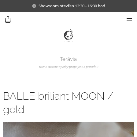
Showroom otevřen 12:30 - 16:30 hod
Terāvia
ručně tvořené šperky propojené s přírodou
BALLE briliant MOON /
gold