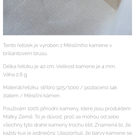
Tento řetízek je vyroben z Měsíčního kamene v
briliantovém brusu.
Délka řetízku je 40 cm. Velikost kamene je 4 mm.
Váha 2.6 g
Materiál řetízku: stříbro 925/1000 / pozlaceno 14k
zlatem / Měsíční kámen
Používám 100% přírodní kameny, které jsou produktem
Matky Země. To je důvod, proč se mohou od sebe
všechny tyto drahé kameny trochu lišit. Znamená to, že
každý kus je jedinečný. Upozorňuji, že barvy kamene se