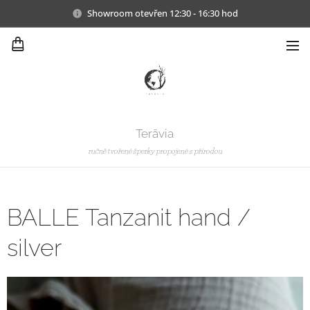
Showroom otevřen 12:30 - 16:30 hod
Terāvia
ručně tvořené šperky propojené s přírodou
BALLE Tanzanit hand /
silver