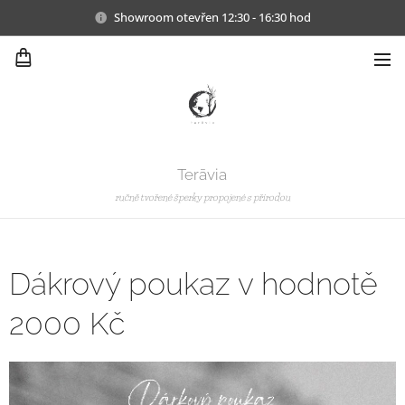
Showroom otevřen 12:30 - 16:30 hod
Terāvia
ručně tvořené šperky propojené s přírodou
Dákrový poukaz v hodnotě
2000 Kč