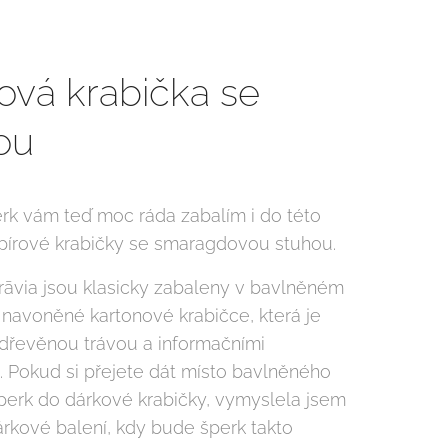
ová krabička se
ou
rk vám teď moc ráda zabalím i do této
pírové krabičky se smaragdovou stuhou.
rāvia jsou klasicky zabaleny v bavlněném
v navoněné kartonové krabičce, která je
dřevěnou trávou a informačními
i. Pokud si přejete dát místo bavlněného
šperk do dárkové krabičky, vymyslela jsem
árkové balení, kdy bude šperk takto