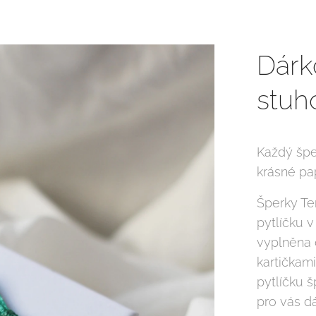
Dárk
stuh
Každý špe
krásné pa
Šperky Te
pytlíčku 
vyplněna 
kartičkam
pytlíčku 
pro vás d