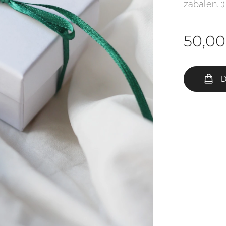
zabalen. :)
50,00
D