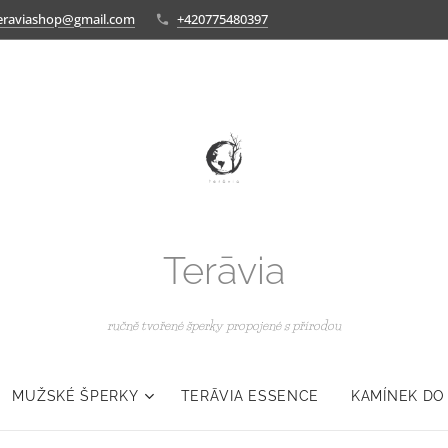
eraviashop@gmail.com
+420775480397
Terāvia
ručně tvořené šperky propojené s přírodou
MUŽSKÉ ŠPERKY
TERĀVIA ESSENCE
KAMÍNEK DO