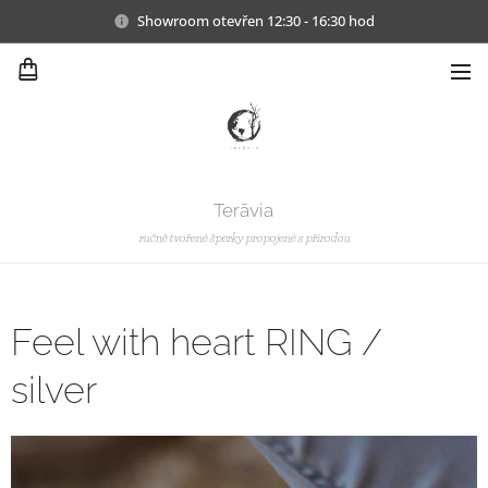
Showroom otevřen 12:30 - 16:30 hod
Terāvia
ručně tvořené šperky propojené s přírodou
Feel with heart RING /
silver