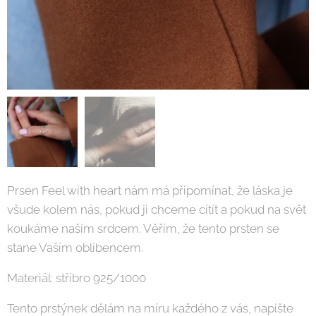
Prsen Feel with heart nám má připomínat, že láska je
všude kolem nás, pokud ji chceme cítít a pokud na svět
koukáme naším srdcem. Věřím, že tento prsten se
stane Vaším oblíbencem.
Materiál: stříbro 925/1000
Tento prstýnek dělám na míru každého z vás, napište