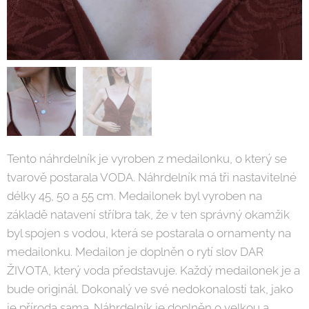
Tento náhrdelník je vyroben z medailonku, o který se
tvarově postarala VODA. Náhrdelník má tři nastavitelné
délky 45, 50 a 55 cm. Medailonek byl vyroben na
základě natavení stříbra tak, že v ten správný okamžik
byl spojen s vodou, která se postarala o ornamenty na
medailonku. Medailon je doplněn o rytí slov DAR
ŽIVOTA, který voda představuje. Každý medailonek je a
bude originál. Dokonalý ve své nedokonalosti tak, jako
je příroda sama. Náhrdelník je doplněn o velkou a