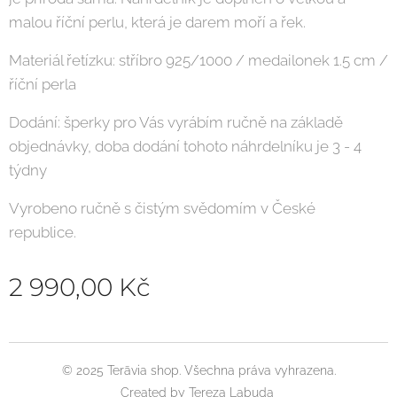
malou říční perlu, která je darem moří a řek.
Materiál řetízku: stříbro 925/1000 / medailonek 1.5 cm /
říční perla
Dodání: šperky pro Vás vyrábím ručně na základě
objednávky, doba dodání tohoto náhrdelníku je 3 - 4
týdny
Vyrobeno ručně s čistým svědomím v České
republice.
2 990,00
Kč
© 2025 Terāvia shop. Všechna práva vyhrazena.
Created by Tereza Labuda