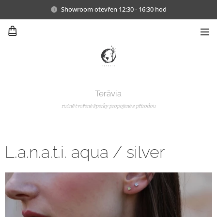
Showroom otevřen 12:30 - 16:30 hod
Terāvia
ručně tvořené šperky propojené s přírodou
L.a.n.a.t.i. aqua / silver