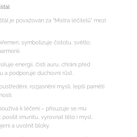
šťál
šťál je považován za "Mistra léčitelů" mezi
 křemen, symbolizuje čistotu, světlo,
harmonii.
iluje energii, čistí auru, chrání před
ou a podporuje duchovní růst.
ustředění, rozjasnění mysli, lepší paměti
osti.
používá k léčení – přisuzuje se mu
posílit imunitu, vyrovnat tělo i mysl,
ojení a uvolnit bloky.