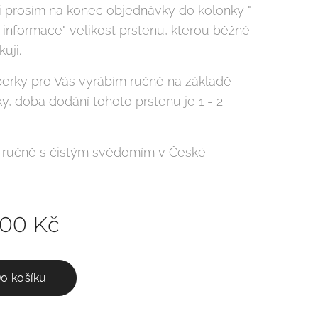
i prosím na konec objednávky do kolonky "
 informace" velikost prstenu, kterou běžně
uji.
perky pro Vás vyrábím ručně na základě
y, doba dodání tohoto prstenu je 1 - 2
 ručně s čistým svědomím v České
.
,00
Kč
o košíku