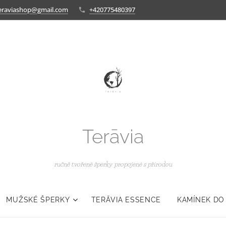
eraviashop@gmail.com
+420775480397
Terāvia
ručně tvořené šperky propojené s přírodou
MUŽSKÉ ŠPERKY
TERĀVIA ESSENCE
KAMÍNEK DO