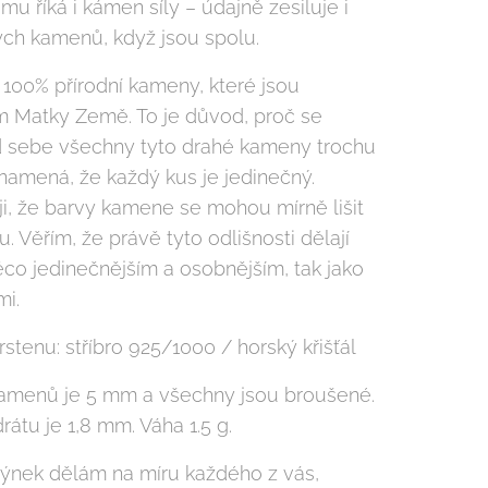
u říká i kámen síly – údajně zesiluje i
ných kamenů, když jsou spolu.
100% přírodní kameny, které jsou
 Matky Země. To je důvod, proč se
sebe všechny tyto drahé kameny trochu
 znamená, že každý kus je jedinečný.
i, že barvy kamene se mohou mírně lišit
. Věřím, že právě tyto odlišnosti dělají
ěco jedinečnějším a osobnějším, tak jako
mi.
rstenu: stříbro 925/1000 / horský křišťál
kamenů je 5 mm a všechny jsou broušené.
rátu je 1,8 mm. Váha 1.5 g.
týnek dělám na míru každého z vás,