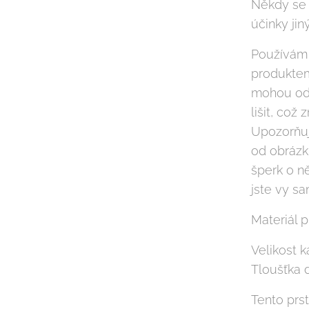
Někdy se m
účinky ji
Používám 
produktem
mohou od 
lišit, což
Upozorňuj
od obrázku
šperk o n
jste vy sa
Materiál p
Velikost 
Tloušťka d
Tento prs