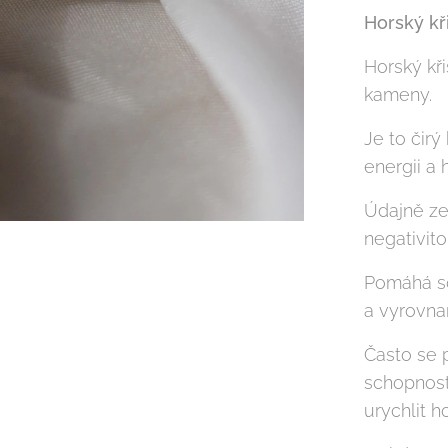
Horský kři
Horský kři
kameny.
Je to čirý
energii a 
Údajně zes
negativit
Pomáhá so
a vyrovnan
Často se 
schopnost 
urychlit h