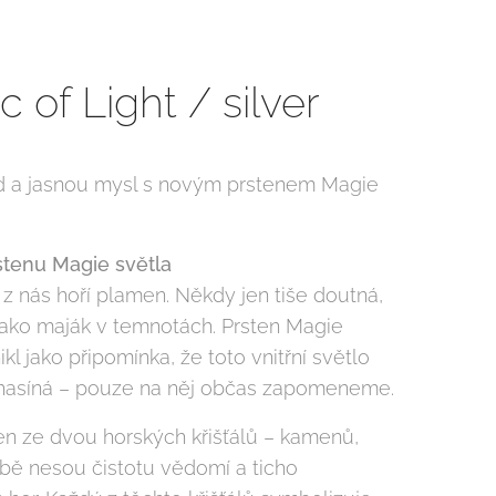
 of Light / silver
lid a jasnou mysl s novým prstenem Magie
stenu Magie světla
z nás hoří plamen. Někdy jen tiše doutná,
 jako maják v temnotách. Prsten Magie
ikl jako připomínka, že toto vnitřní světlo
hasíná – pouze na něj občas zapomeneme.
en ze dvou horských křišťálů – kamenů,
obě nesou čistotu vědomí a ticho