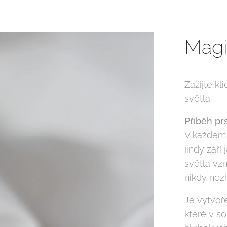
Magic
Zažijte k
světla.
Příběh pr
V každém 
jindy září
světla vzn
nikdy nez
Je vytvoř
které v s