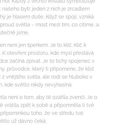
hor. Každý z těchto křišťálů symbolizuje
 našeho bytí: jeden z nich je zrcadlem
hý je hlasem duše. Když se spojí, vzniká
proud světla – most mezi tím, co cítíme, a
kutečně jsme.
en není jen šperkem. Je to klíč. Klíč k
. K otevření prostoru, kde mysl přestává
rdce začíná zpívat. Je to tichý spojenec v
my, průvodce, který ti připomene, že klid
z vnějšího světa, ale rodí se hluboko v
m, kde světlo nikdy nevyhasíná.
la není o tom, aby tě ozářila zvenčí. Je o
ě vrátila zpět k sobě a připomněla ti tvé
 připomínkou toho, že ve středu tvé
větlo už dávno čeká.