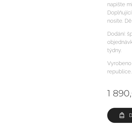
napište m
Doplňující
nosíte. Děk
Dodání: š
objednávk
týdny.
Vyrobeno
republice
1 890
D