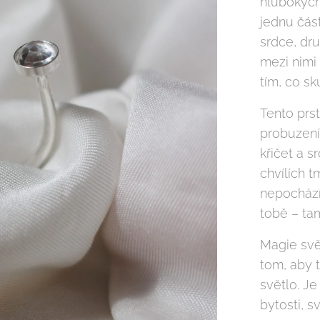
hlubokých 
jednu část
srdce, dru
mezi nimi 
tím, co s
Tento prst
probuzení
křičet a s
chvílích t
nepochází 
tobě – ta
Magie svět
tom, aby t
světlo. Je
bytosti, s