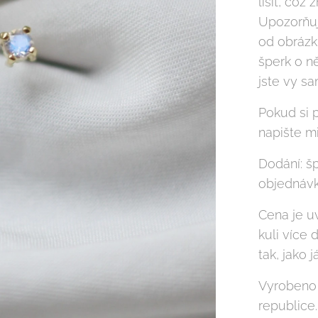
lišit, což
Upozorňuj
od obrázku
šperk o n
jste vy sa
Pokud si p
napište mi
Dodání: š
objednávky
Cena je uv
kuli více 
tak, jako já.
Vyrobeno
republice.