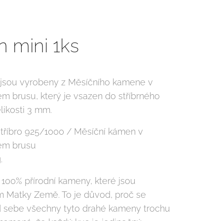
 mini 1ks
jsou vyrobeny z Měsíčního kamene v
ém brusu, který je vsazen do stříbrného
likosti 3 mm.
 stříbro 925/1000 / Měsíční kámen v
vém brusu
g.
100% přírodní kameny, které jsou
 Matky Země. To je důvod, proč se
sebe všechny tyto drahé kameny trochu