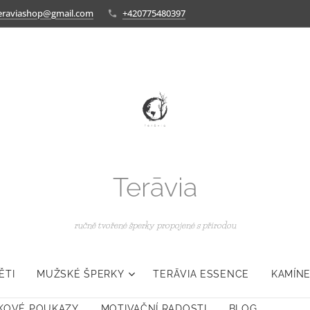
eraviashop@gmail.com
+420775480397
Terāvia
ručně tvořené šperky propojené s přírodou
ĚTI
MUŽSKÉ ŠPERKY
TERĀVIA ESSENCE
KAMÍNE
KOVÉ POUKAZY
MOTIVAČNÍ RADOSTI
BLOG