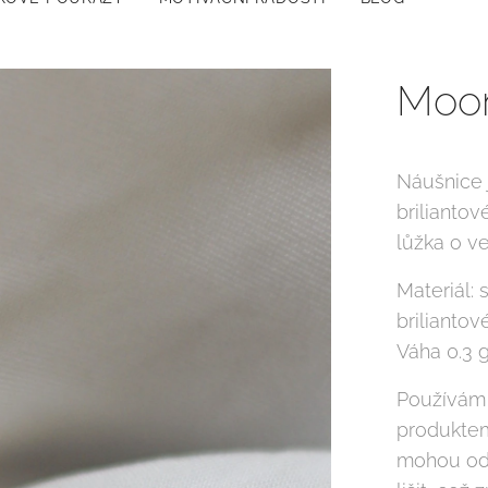
Moon
Náušnice 
briliantov
lůžka o ve
Materiál:
brilianto
Váha 0.3 
Používám 
produktem
mohou od 