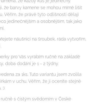
 znamená, že každý kus je jedinečný.
i, že barvy kamene se mohou mírně lišit
. Věřím, že právě tyto odlišnosti dělají
ěco jedinečnějším a osobnějším, tak jako
mi.
řejete náušnici na šroubek, ráda vytvořím,
.
perky pro Vás vyrábím ručně na základě
, doba dodání je 1 - 2 týdny.
edena za 1ks. Tuto variantu jsem zvolila
dírkám v uchu. Věřím, že ji oceníte stejně
 :)
 ručně s čistým svědomím v České