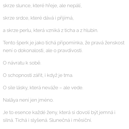
skrze slunce, které hřeje, ale nepálí,
skrze srdce, které dává i přijímá,
a skrze perlu, která vzniká z ticha a z hlubin.
Tento šperk je jako tichá připomínka, že pravá ženskost
není o dokonalosti, ale o pravdivosti.
O návratu k sobě.
O schopnosti zářit, i když je tma.
O síle lásky, která neváže – ale vede.
Nalāya není jen jméno.
Je to esence každé ženy, která si dovolí být jemná i
silná. Tichá i slyšená. Slunečná i měsíční.