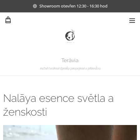
Showroom otevřen 12:30 - 16:30 hod
Terāvia
ručně tvořené šperky propojené s přírodou
Nalāya esence světla a
ženskosti