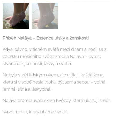
Příběh Nalāya – Essence lásky a ženskosti
Kdysi dávno, v tichém světě mezi dnem a nocí, se z
paprsku měsíčního světla zrodila Nalāya – bytost
stvořená z jemnosti, lásky a světla.
Nebyla vidět lidským okem, ale cítila ji každá žena,
která si v sobě nesla touhu být sama sebou – volná,
jemná, silná a láskyplná.
Nalāya promlouvala skrze hvězdy, které ukazují směr,
skrze měsíc, který objímá světlo,