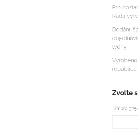
Pro pozla
Ráda vytvo
Dodání: š
objednávk
týdny.
Vyrobeno
republic
Zvolte s
Stříbro 92