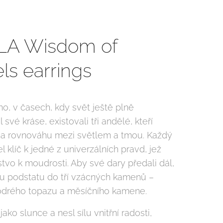
LA Wisdom of
ls earrings
no, v časech, kdy svět ještě plně
své kráse, existovali tři andělé, kteří
 na rovnováhu mezi světlem a tmou. Každý
el klíč k jedné z univerzálních pravd, jež
tvo k moudrosti. Aby své dary předali dál,
vou podstatu do tří vzácných kamenů –
modrého topazu a měsíčního kamene.
l jako slunce a nesl sílu vnitřní radosti,