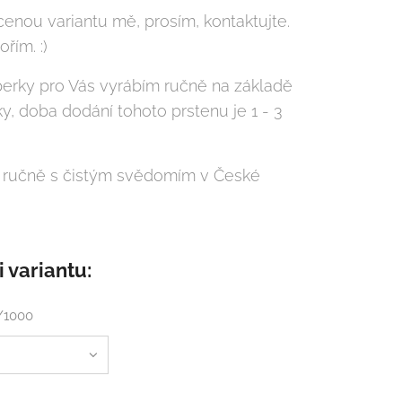
cenou variantu mě, prosím, kontaktujte.
řím. :)
perky pro Vás vyrábím ručně na základě
y, doba dodání tohoto prstenu je 1 - 3
 ručně s čistým svědomím v České
e.
i variantu:
5/1000