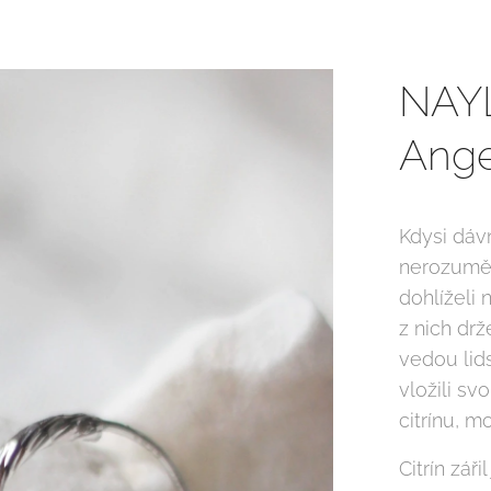
NAY
Ange
Kdysi dáv
nerozuměl 
dohlíželi
z nich drž
vedou lids
vložili s
citrínu, 
Citrín záři