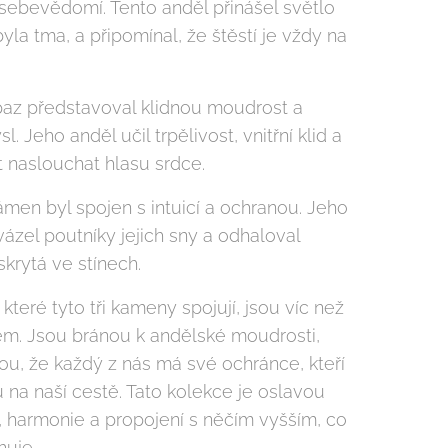
sebevědomí. Tento anděl přinášel světlo
yla tma, a připomínal, že štěstí je vždy na
az představoval klidnou moudrost a
l. Jeho anděl učil trpělivost, vnitřní klid a
 naslouchat hlasu srdce.
ámen byl spojen s intuicí a ochranou. Jeho
ázel poutníky jejich sny a odhaloval
skrytá ve stínech.
které tyto tři kameny spojují, jsou víc než
em. Jsou bránou k andělské moudrosti,
ou, že každý z nás má své ochránce, kteří
 na naší cestě. Tato kolekce je oslavou
ly, harmonie a propojení s něčím vyšším, co
huje.