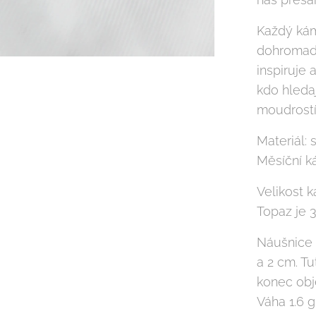
Každý kám
dohromady
inspiruje
kdo hledaj
moudrostí
Materiál: 
Měsíční 
Velikost 
Topaz je 
Náušnice 
a 2 cm. Tu
konec obj
Váha 1.6 g