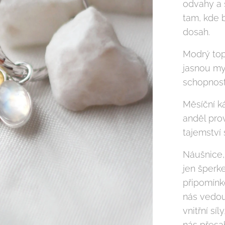
odvahy a 
tam, kde b
dosah.
Modrý top
jasnou mys
schopnost
Měsíční k
anděl prov
tajemství 
Náušnice, 
jen šperk
připomínk
nás vedou
vnitřní sí
nás přesa