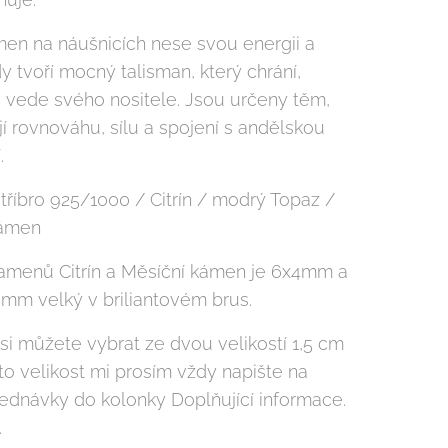
en na náušnicích nese svou energii a
 tvoří mocný talisman, který chrání,
 a vede svého nositele. Jsou určeny těm,
í rovnováhu, sílu a spojení s andělskou
.
stříbro 925/1000 / Citrín / modrý Topaz /
kámen
kamenů Citrín a Měsíční kámen je 6x4mm a
3mm velký v briliantovém brus.
si můžete vybrat ze dvou velikostí 1,5 cm
to velikost mi prosím vždy napište na
ednávky do kolonky Doplňující informace.
.