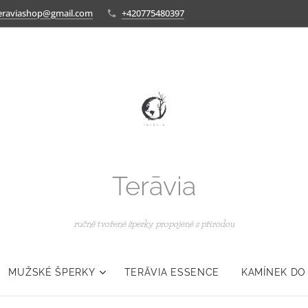
eraviashop@gmail.com
+420775480397
Terāvia
ručně tvořené šperky propojené s přírodou
MUŽSKÉ ŠPERKY
TERĀVIA ESSENCE
KAMÍNEK DO