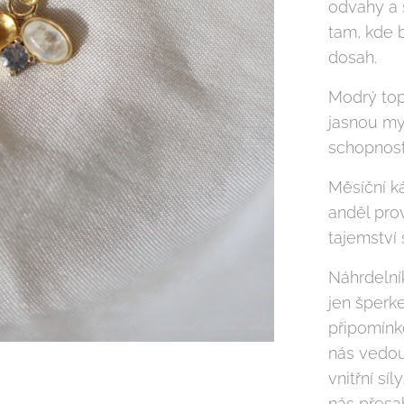
odvahy a 
tam, kde b
dosah.
Modrý top
jasnou mys
schopnost
Měsíční k
anděl prov
tajemství 
Náhrdelník
jen šperk
připomínk
nás vedou
vnitřní sí
nás přesa