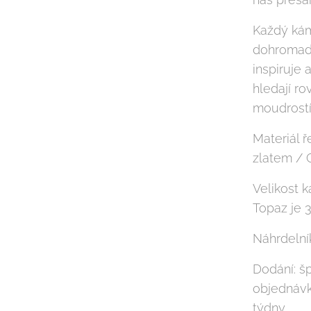
Každý kám
dohromady
inspiruje 
hledají ro
moudrostí
Materiál ř
zlatem / 
Velikost 
Topaz je 
Náhrdelník
Dodání: š
objednávk
týdny.