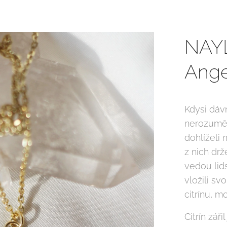
NAY
Ange
Kdysi dáv
nerozuměl 
dohlíželi
z nich drž
vedou lids
vložili s
citrínu, 
Citrín záři