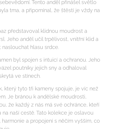
sebevědomí. Tento anděl přinášel světlo
yla tma, a připomínal, že štěstí je vždy na
az představoval klidnou moudrost a
l. Jeho anděl učil trpělivost, vnitřní klid a
 naslouchat hlasu srdce.
ámen byl spojen s intuicí a ochranou. Jeho
ázel poutníky jejich sny a odhaloval
skrytá ve stínech.
, který tyto tři kameny spojuje, je víc než
em. Je bránou k andělské moudrosti,
ou, že každý z nás má své ochránce, kteří
 na naší cestě. Tato kolekce je oslavou
ly, harmonie a propojení s něčím vyšším, co
huje.