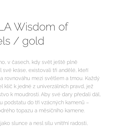
LA Wisdom of
ls / gold
no, v časech, kdy svět ještě plně
své kráse, existovali tři andělé, kteří
 na rovnováhu mezi světlem a tmou. Každý
el klíč k jedné z univerzálních pravd, jež
tvo k moudrosti. Aby své dary předali dál,
vou podstatu do tří vzácných kamenů –
modrého topazu a měsíčního kamene.
l jako slunce a nesl sílu vnitřní radosti,