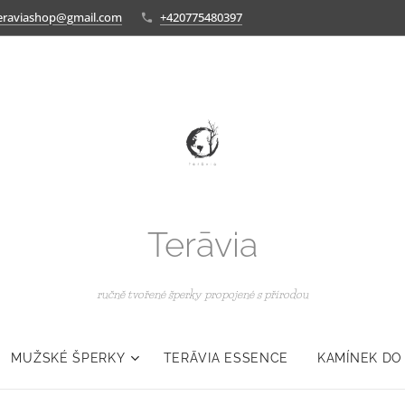
eraviashop@gmail.com
+420775480397
Terāvia
ručně tvořené šperky propojené s přírodou
MUŽSKÉ ŠPERKY
TERĀVIA ESSENCE
KAMÍNEK DO