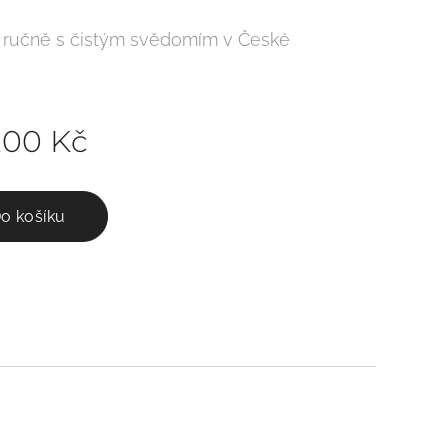
 ručně s čistým svědomím v České
e.
,00
Kč
o košíku