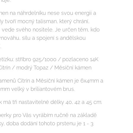
en na náhrdelníku nese svou energii a
 tvoří mocný talisman, který chrání,
a vede svého nositele. Je určen těm, kdo
vnováhu, sílu a spojení s andělskou
.
etízku: stříbro 925/1000 / pozlaceno 14K
Citrín / modrý Topaz / Měsíční kámen
kamenů Citrín a Měsíční kámen je 6x4mm a
3mm velký v briliantovém brus.
 má tři nastavitelné délky 40, 42 a 45 cm.
perky pro Vás vyrábím ručně na základě
y, doba dodání tohoto prstenu je 1 - 3