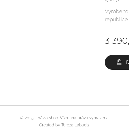
Vyrobeno
republic
3 390
D
© 2025 Terāvia shop. Všechna práva vyhrazena.
Created by Tereza Labuda