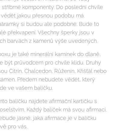
 stříbrné komponenty. Do poslední chvíle
 vědět jakou přesnou podobu má.
áramky si budou ale podobné. Bude to
lé překvapení. Všechny šperky jsou v
ch barvách z kamenů výše uvedených.
boxu je také minerální kamínek do dlaně,
e být průvodcem pro chvíle klidu. Druhy
ou Citrín, Chalcedon, Růženín, Křišťál nebo
kámen. Předem nebudete vědět, který
e ve vašem balíčku.
to balíčku najdete afirmační kartičku s
selstvím. Každý balíček má svou afirmaci.
bude jasné, jaka afirmace je v balíčku
vě pro vás.