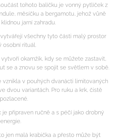
součást tohoto balíčku je vonný pytlíček z
andule, měsíčku a bergamotu, jehož vůně
klidnou jarní zahradu.
vytvářejí všechny tyto části malý prostor
ý osobní rituál.
 vytvoří okamžik, kdy se můžete zastavit,
t se a znovu se spojit se světlem v sobě.
e vznikla v pouhých dvanácti limitovaných
e dvou variantách. Pro ruku a krk, čistě
 pozlacené.
 je připraven ručně a s péčí jako drobný
í energie.
to jen malá krabička a přesto může být