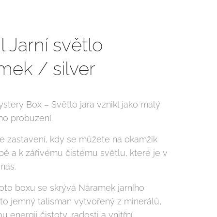
l Jarní světlo
mek / silver
stery Box – Světlo jara vznikl jako malý
ního probuzení.
le zastavení, kdy se můžete na okamžik
obě a k zářivému čistému světlu, které je v
nás.
hoto boxu se skrývá Náramek jarního
 to jemný talisman vytvořený z minerálů,
u energii čistoty, radosti a vnitřní