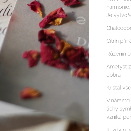
harmonie.
Je vytvoř
Chalcedon,
Citrín při
Růženín ot
Ametyst z
dobra.
Křišťál vš
V náramcíc
tichý symb
vzniká pom
Každý nár