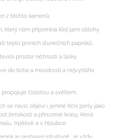
en z těchto kamenů:
 který nám připomíná klid jarní oblohy.
náší teplo prvních slunečních paprsků.
evírá prostor něžnosti a lásky.
ve do ticha a moudrosti a nejvyššího
e propojuje čistotou a světlem.
h se navíc objeví i jemné říční perly jako
ol ženskosti a přirozené krásy, která
alu, trpělivě a v hloubce.
amek je sestaven intuitivně. Je vždy