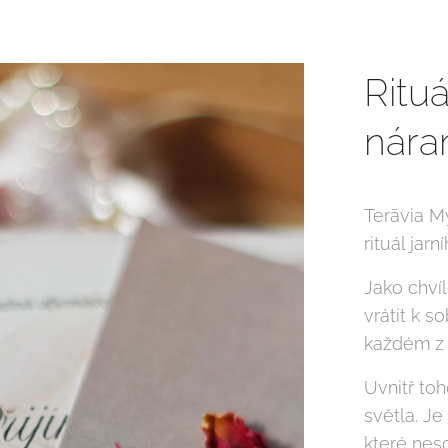
Rituá
nára
Terāvia My
rituál jar
Jako chví
vrátit k s
každém z 
Uvnitř to
světla. Je
které neso