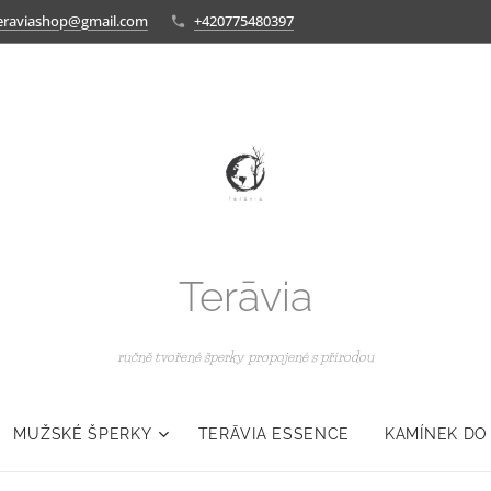
eraviashop@gmail.com
+420775480397
Terāvia
ručně tvořené šperky propojené s přírodou
MUŽSKÉ ŠPERKY
TERĀVIA ESSENCE
KAMÍNEK DO