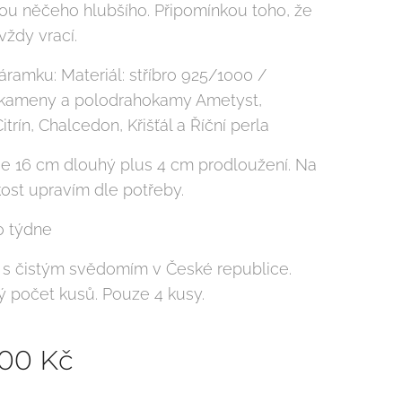
ou něčeho hlubšího. Připomínkou toho, že
vždy vrací.
áramku: Materiál: stříbro 925/1000 /
 kameny a polodrahokamy Ametyst,
itrín, Chalcedon, Křišťál a Říční perla
e 16 cm dlouhý plus 4 cm prodloužení. Na
kost upravím dle potřeby.
o týdne
s čistým svědomím v České republice.
ý počet kusů. Pouze 4 kusy.
,00
Kč