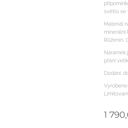
připomínk
světlo se 
Materiál n
minerální
Růženín, C
Náramek j
přání veli
Dodání: d
Vyrobeno 
Limitovan
1 790