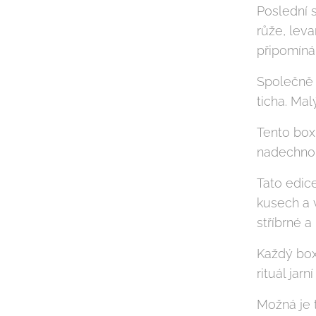
Poslední 
růže, lev
připomíná 
Společně 
ticha. Mal
Tento box
nadechnou
Tato edic
kusech a v
stříbrné a
Každý box
rituál jarn
Možná je 