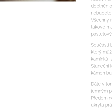
doplněn o
nebudete
Všechny n
takové ma
pastelový
Součástí 
který můž
kamínků js
Sluneční 
kámen bud
Dále v tom
jemným po
Předem ne
ukryta prá