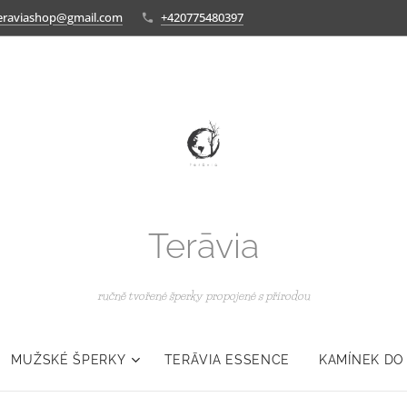
eraviashop@gmail.com
+420775480397
Terāvia
ručně tvořené šperky propojené s přírodou
MUŽSKÉ ŠPERKY
TERĀVIA ESSENCE
KAMÍNEK DO