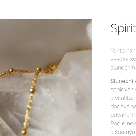
Spir
Tento náh
vysoké kv
slunečníh
Sluneční
spojován s
a vitalit
dodává seb
odvahu. P
Podle někt
a špatnými