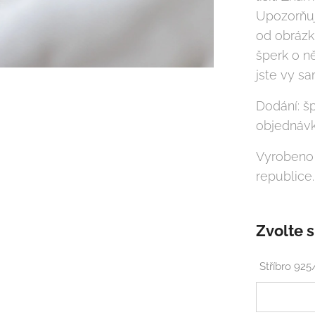
Upozorňuj
od obrázku
šperk o n
jste vy sa
Dodání: š
objednávk
Vyrobeno
republice.
Zvolte s
Stříbro 92