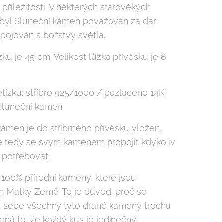
í příležitosti. V některých starověkých
 byl Sluneční kámen považován za dar
spojován s božstvy světla.
zku je 45 cm. Velikost lůžka přívěsku je 8
etízku: stříbro 925/1000 / pozlaceno 14K
Sluneční kámen
kámen je do stříbrného přívěsku vložen.
 tedy se svým kamenem propojit kdykoliv
 potřebovat.
100% přírodní kameny, které jsou
 Matky Země. To je důvod, proč se
sebe všechny tyto drahé kameny trochu
mená to, že každý kus je jedinečný.