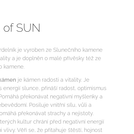
it of SUN
rdelník je vyroben ze Slunečního kamene
ality a je doplněn o malé přívěsky též ze
o kamene.
 kámen
je kámen radosti a vitality. Je
 energií slunce, přináší radost, optimismus
u. Pomáhá překonávat negativní myšlenky a
evědomí. Posiluje vnitřní sílu, vůli a
omáhá překonávat strachy a nejistoty.
erých kultur chrání před negativní energií
 vlivy. Věří se, že přitahuje štěstí, hojnost