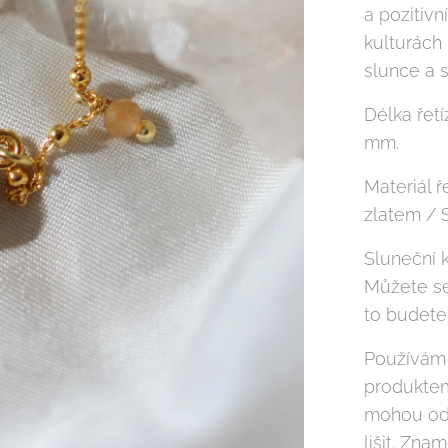
a pozitivn
kulturách
slunce a 
Délka řetí
mm.
Materiál ř
zlatem / 
Sluneční 
Můžete se
to budete
Používám 
produktem
mohou od 
lišit. Zna